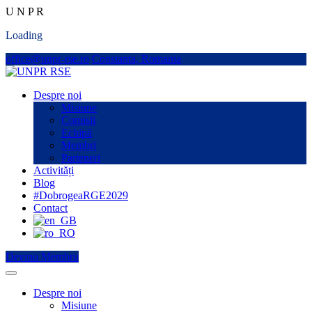
U
N
P
R
Loading
office@unpr-rse.ro
Constanta, Romania
Despre noi
Misiune
Comisii
Echipă
Membri
Parteneri
Activități
Blog
#DobrogeaRGE2029
Contact
Devino Membru
Despre noi
Misiune