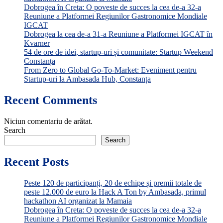
Dobrogea în Creta: O poveste de succes la cea de-a 32-a
Reuniune a Platformei Regiunilor Gastronomice Mondiale
IGCAT
Dobrogea la cea de-a 31-a Reuniune a Platformei IGCAT în
Kvarner
54 de ore de idei, startup-uri și comunitate: Startup Weekend
Constanța
From Zero to Global Go-To-Market: Eveniment pentru
Startup-uri la Ambasada Hub, Constanța
Recent Comments
Niciun comentariu de arătat.
Search
Search
Recent Posts
Peste 120 de participanți, 20 de echipe și premii totale de
peste 12.000 de euro la Hack A Ton by Ambasada, primul
hackathon AI organizat la Mamaia
Dobrogea în Creta: O poveste de succes la cea de-a 32-a
Reuniune a Platformei Regiunilor Gastronomice Mondiale