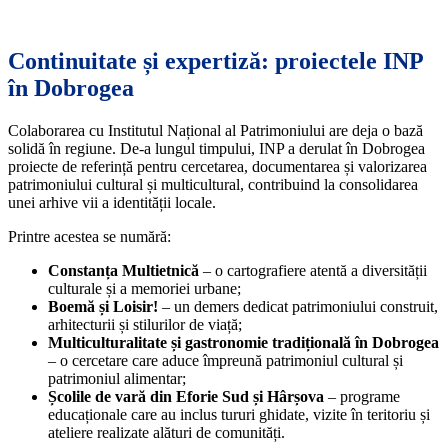
Continuitate și expertiză: proiectele INP
în Dobrogea
Colaborarea cu Institutul Național al Patrimoniului are deja o bază
solidă în regiune. De-a lungul timpului, INP a derulat în Dobrogea
proiecte de referință pentru cercetarea, documentarea și valorizarea
patrimoniului cultural și multicultural, contribuind la consolidarea
unei arhive vii a identității locale.
Printre acestea se numără:
Constanța Multietnică
– o cartografiere atentă a diversității
culturale și a memoriei urbane;
Boemă și Loisir!
– un demers dedicat patrimoniului construit,
arhitecturii și stilurilor de viață;
Multiculturalitate și gastronomie tradițională în Dobrogea
– o cercetare care aduce împreună patrimoniul cultural și
patrimoniul alimentar;
Școlile de vară din Eforie Sud și Hârșova
– programe
educaționale care au inclus tururi ghidate, vizite în teritoriu și
ateliere realizate alături de comunități.