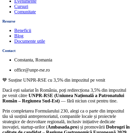
Evenimente
Cursuri
Comunitate
Resurse
Beneficii
Blog
Documente utile
Contact
Constanta, Romania
office@unpr-rse.ro
💙 Susține UNPR-RSE cu 3,5% din impozitul pe venit
Dacă ești salariat în România, poți redirecționa
3,5% din impozitul
pe venit
către
UNPR-RSE
(Uniunea Națională a Patronatului
Român – Regiunea Sud-Est)
—
fără niciun cost pentru tine
.
Prin completarea
Formularului 230
, alegi ca o parte din impozitul
tău să susțină
antreprenoriatul, companiile locale și proiectele
strategice de dezvoltare regională
, inclusiv inițiative dedicate
inovației, startup-urilor (
Ambasada.pro
) și promovării
Dobrogei în
calitate de candidat –
Regiune Gastronomică Europeană 2029
.