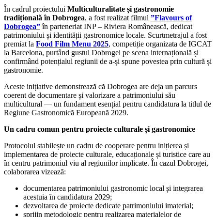
În cadrul proiectului
Multiculturalitate și gastronomie
tradițională în Dobrogea
, a fost realizat filmul
”Flavours of
Dobrogea”
în parteneriat INP – Riviera Românească, dedicat
patrimoniului și identității gastronomice locale. Scurtmetrajul a fost
premiat la
Food Film Menu 2025
, competiție organizata de IGCAT
la Barcelona, purtând gustul Dobrogei pe scena internațională și
confirmând potențialul regiunii de a-și spune povestea prin cultură și
gastronomie.
Aceste inițiative demonstrează că Dobrogea are deja un parcurs
coerent de documentare și valorizare a patrimoniului său
multicultural — un fundament esențial pentru candidatura la titlul de
Regiune Gastronomică Europeană 2029.
Un cadru comun pentru proiecte culturale și gastronomice
Protocolul stabilește un cadru de cooperare pentru inițierea și
implementarea de proiecte culturale, educaționale și turistice care au
în centru patrimoniul viu al regiunilor implicate. În cazul Dobrogei,
colaborarea vizează:
documentarea patrimoniului gastronomic local și integrarea
acestuia în candidatura 2029;
dezvoltarea de proiecte dedicate patrimoniului imaterial;
sprijin metodologic pentru realizarea materialelor de