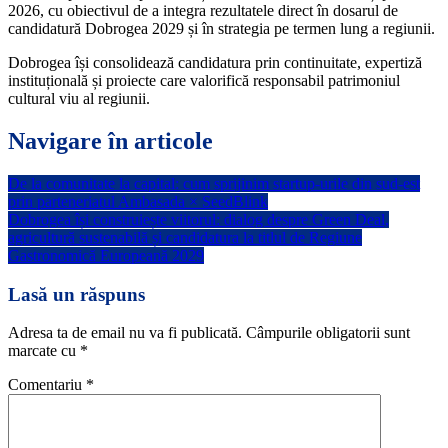
2026, cu obiectivul de a integra rezultatele direct în dosarul de
candidatură Dobrogea 2029 și în strategia pe termen lung a regiunii.
Dobrogea își consolidează candidatura prin continuitate, expertiză
instituțională și proiecte care valorifică responsabil patrimoniul
cultural viu al regiunii.
Navigare în articole
De la comunitate la capital: cum sprijinim startup-urile din sud-est
prin parteneriatul Ambasada × SeedBlink
Dobrogea își construiește viitorul: dialog despre Green Deal,
agricultură sustenabilă și candidatura la titlul de Regiune
Gastronomică Europeană 2029
Lasă un răspuns
Adresa ta de email nu va fi publicată.
Câmpurile obligatorii sunt
marcate cu
*
Comentariu
*