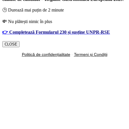
🕒 Durează mai puțin de 2 minute
💸 Nu plătești nimic în plus
👉
Completează Formularul 230 și susține UNPR-RSE
CLOSE
Politică de confidențialitate
-
Termeni și Condiții