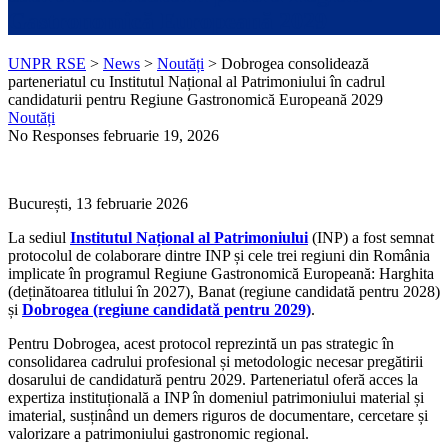
Gastronomică Europeană 2029
UNPR RSE
>
News
>
Noutăți
>
Dobrogea consolidează
parteneriatul cu Institutul Național al Patrimoniului în cadrul
candidaturii pentru Regiune Gastronomică Europeană 2029
Noutăți
No Responses
februarie 19, 2026
București, 13 februarie 2026
La sediul
Institutul Național al Patrimoniului
(INP) a fost semnat
protocolul de colaborare dintre INP și cele trei regiuni din România
implicate în programul Regiune Gastronomică Europeană: Harghita
(deținătoarea titlului în 2027), Banat (regiune candidată pentru 2028)
și
Dobrogea (regiune candidată pentru 2029)
.
Pentru Dobrogea, acest protocol reprezintă un pas strategic în
consolidarea cadrului profesional și metodologic necesar pregătirii
dosarului de candidatură pentru 2029. Parteneriatul oferă acces la
expertiza instituțională a INP în domeniul patrimoniului material și
imaterial, susținând un demers riguros de documentare, cercetare și
valorizare a patrimoniului gastronomic regional.