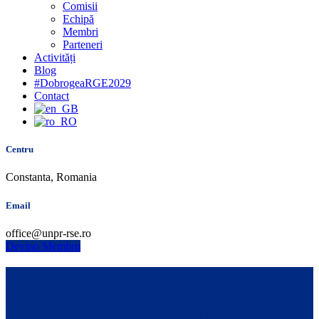
Comisii
Echipă
Membri
Parteneri
Activități
Blog
#DobrogeaRGE2029
Contact
Centru
Constanta, Romania
Email
office@unpr-rse.ro
Devino Membru
Dobrogea consolidează parteneriatul cu
Institutul Național al Patrimoniului în
cadrul candidaturii pentru Regiune