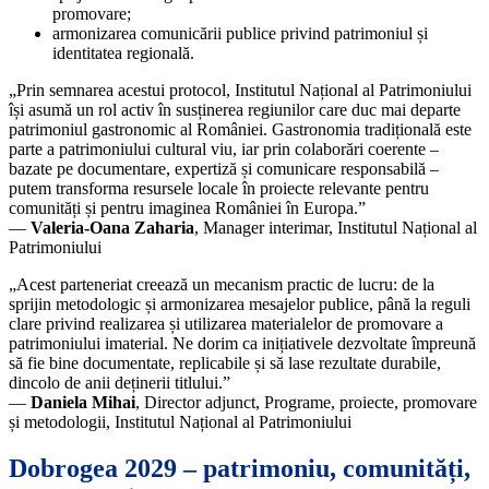
promovare;
armonizarea comunicării publice privind patrimoniul și
identitatea regională.
„Prin semnarea acestui protocol, Institutul Național al Patrimoniului
își asumă un rol activ în susținerea regiunilor care duc mai departe
patrimoniul gastronomic al României. Gastronomia tradițională este
parte a patrimoniului cultural viu, iar prin colaborări coerente –
bazate pe documentare, expertiză și comunicare responsabilă –
putem transforma resursele locale în proiecte relevante pentru
comunități și pentru imaginea României în Europa.”
—
Valeria-Oana Zaharia
, Manager interimar, Institutul Național al
Patrimoniului
„Acest parteneriat creează un mecanism practic de lucru: de la
sprijin metodologic și armonizarea mesajelor publice, până la reguli
clare privind realizarea și utilizarea materialelor de promovare a
patrimoniului imaterial. Ne dorim ca inițiativele dezvoltate împreună
să fie bine documentate, replicabile și să lase rezultate durabile,
dincolo de anii deținerii titlului.”
—
Daniela Mihai
, Director adjunct, Programe, proiecte, promovare
și metodologii, Institutul Național al Patrimoniului
Dobrogea 2029 – patrimoniu, comunități,