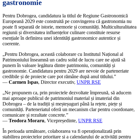
gastronomie
Pentru Dobrogea, candidatura la titlul de Regiune Gastronomică
Europeană 2029 este construită pe convingerea că gastronomia nu
poate fi separată de istorie, memorie și comunități. Multiculturalitatea
regiunii și diversitatea influențelor culinare constituie resurse
esențiale în definirea unei identități gastronomice autentice și
coerente.
„Pentru Dobrogea, această colaborare cu Institutul Național al
Patrimoniului înseamnă un cadru solid de lucru care ne ajută să
punem în valoare legătura dintre patrimoniu, comunități și
gastronomie. Candidatura pentru 2029 are nevoie de parteneriate
credibile și de proiecte care pot rămâne după anul titlului.”
—
Carmen Ispas
, Director executiv,
UNPR RSE
„Ne propunem ca, prin proiectele dezvoltate împreună, să aducem
mai aproape publicul de patrimoniul material și imaterial din
Dobrogea – de la tradiții și meșteșuguri până la rețete, piețe și
comunități. Parteneriatul oferă un mecanism clar pentru coordonare,
comunicare și rezultate concrete.”
—
Teodora Moraru
, Vicepreședinte,
UNPR RSE
În perioada următoare, colaborarea va fi operaționalizată prin
stabilirea proiectelor prioritare și a calendarului de activități pentru