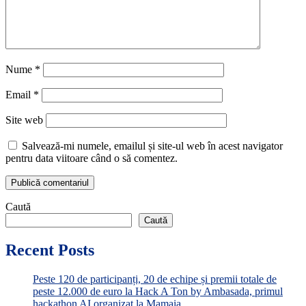
Nume
*
Email
*
Site web
Salvează-mi numele, emailul și site-ul web în acest navigator
pentru data viitoare când o să comentez.
Caută
Caută
Recent Posts
Peste 120 de participanți, 20 de echipe și premii totale de
peste 12.000 de euro la Hack A Ton by Ambasada, primul
hackathon AI organizat la Mamaia