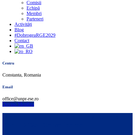
Comisii
Echipă
Membri
Parteneri
Activități
Blog
#DobrogeaRGE2029
Contact
Centru
Constanta, Romania
Email
office@unpr-rse.ro
Devino Membru
Membrii UNPR-RSE la Gitex Europe
Berlin 2025: Consolidarea
parteneriatelor româno-germane și