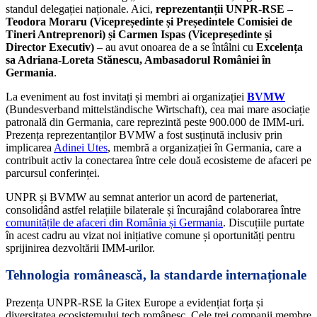
standul delegației naționale. Aici,
reprezentanții UNPR-RSE –
Teodora Moraru (Vicepreședinte și Președintele Comisiei de
Tineri Antreprenori) și Carmen Ispas (Vicepreședinte și
Director Executiv)
– au avut onoarea de a se întâlni cu
Excelența
sa Adriana-Loreta Stănescu, Ambasadorul României în
Germania
.
La eveniment au fost invitați și membri ai organizației
BVMW
(Bundesverband mittelständische Wirtschaft), cea mai mare asociație
patronală din Germania, care reprezintă peste 900.000 de IMM-uri.
Prezența reprezentanților BVMW a fost susținută inclusiv prin
implicarea
Adinei Utes
, membră a organizației în Germania, care a
contribuit activ la conectarea între cele două ecosisteme de afaceri pe
parcursul conferinței.
UNPR și BVMW au semnat anterior un acord de parteneriat,
consolidând astfel relațiile bilaterale și încurajând colaborarea între
comunitățile de afaceri din România și Germania
. Discuțiile purtate
în acest cadru au vizat noi inițiative comune și oportunități pentru
sprijinirea dezvoltării IMM-urilor.
Tehnologia românească, la standarde internaționale
Prezența UNPR-RSE la Gitex Europe a evidențiat forța și
diversitatea ecosistemului tech românesc. Cele trei companii membre