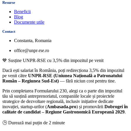
Resurse
Beneficii
Blog
Documente utile
Contact
Constanta, Romania
office@unpr-rse.ro
💙 Susține UNPR-RSE cu 3,5% din impozitul pe venit
Dacă ești salariat în România, poți redirecționa
3,5% din impozitul
pe venit
către
UNPR-RSE
(Uniunea Națională a Patronatului
Român – Regiunea Sud-Est)
—
fără niciun cost pentru tine
.
Prin completarea
Formularului 230
, alegi ca o parte din impozitul
tău să susțină
antreprenoriatul, companiile locale și proiectele
strategice de dezvoltare regională
, inclusiv inițiative dedicate
inovației, startup-urilor (
Ambasada.pro
) și promovării
Dobrogei în
calitate de candidat –
Regiune Gastronomică Europeană 2029
.
🕒 Durează mai puțin de 2 minute