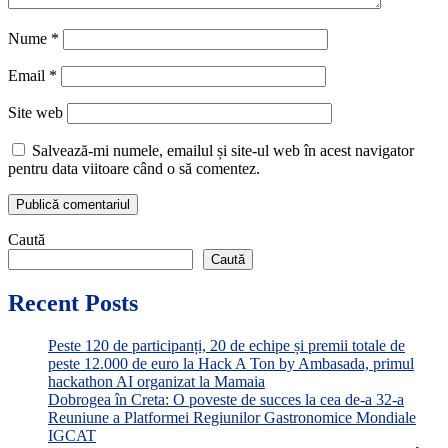
Nume
*
Email
*
Site web
Salvează-mi numele, emailul și site-ul web în acest navigator
pentru data viitoare când o să comentez.
Caută
Caută
Recent Posts
Peste 120 de participanți, 20 de echipe și premii totale de
peste 12.000 de euro la Hack A Ton by Ambasada, primul
hackathon AI organizat la Mamaia
Dobrogea în Creta: O poveste de succes la cea de-a 32-a
Reuniune a Platformei Regiunilor Gastronomice Mondiale
IGCAT