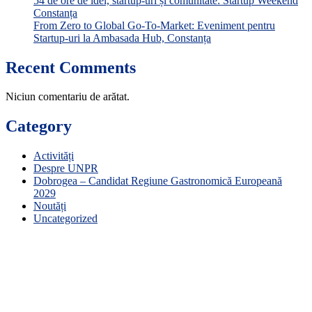
54 de ore de idei, startup-uri și comunitate: Startup Weekend
Constanța
From Zero to Global Go-To-Market: Eveniment pentru
Startup-uri la Ambasada Hub, Constanța
Recent Comments
Niciun comentariu de arătat.
Category
Activități
Despre UNPR
Dobrogea – Candidat Regiune Gastronomică Europeană
2029
Noutăți
Uncategorized