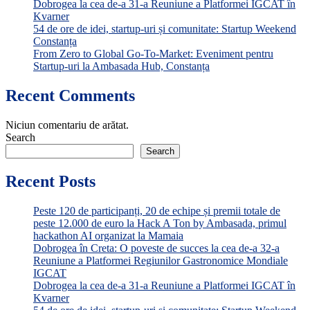
Dobrogea la cea de-a 31-a Reuniune a Platformei IGCAT în
Kvarner
54 de ore de idei, startup-uri și comunitate: Startup Weekend
Constanța
From Zero to Global Go-To-Market: Eveniment pentru
Startup-uri la Ambasada Hub, Constanța
Recent Comments
Niciun comentariu de arătat.
Search
Search
Recent Posts
Peste 120 de participanți, 20 de echipe și premii totale de
peste 12.000 de euro la Hack A Ton by Ambasada, primul
hackathon AI organizat la Mamaia
Dobrogea în Creta: O poveste de succes la cea de-a 32-a
Reuniune a Platformei Regiunilor Gastronomice Mondiale
IGCAT
Dobrogea la cea de-a 31-a Reuniune a Platformei IGCAT în
Kvarner