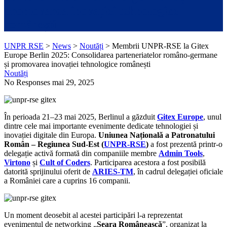
promovarea inovației tehnologice
românești
UNPR RSE
>
News
>
Noutăți
>
Membrii UNPR-RSE la Gitex
Europe Berlin 2025: Consolidarea parteneriatelor româno-germane
și promovarea inovației tehnologice românești
Noutăți
No Responses
mai 29, 2025
În perioada 21–23 mai 2025, Berlinul a găzduit
Gitex Europe
, unul
dintre cele mai importante evenimente dedicate tehnologiei și
inovației digitale din Europa.
Uniunea Națională a Patronatului
Român – Regiunea Sud-Est (
UNPR-RSE
)
a fost prezentă printr-o
delegație activă formată din companiile membre
Admin Tools
,
Virtono
și
Cult of Coders
. Participarea acestora a fost posibilă
datorită sprijinului oferit de
ARIES-TM
, în cadrul delegației oficiale
a României care a cuprins 16 companii.
Un moment deosebit al acestei participări l-a reprezentat
evenimentul de networking „
Seara Românească
”, organizat la