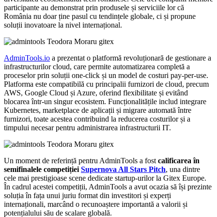
participante au demonstrat prin produsele și serviciile lor că
România nu doar ține pasul cu tendințele globale, ci și propune
soluții inovatoare la nivel internațional.
AdminTools.io
a prezentat o platformă revoluționară de gestionare a
infrastructurilor cloud, care permite automatizarea completă a
proceselor prin soluții one-click și un model de costuri pay-per-use.
Platforma este compatibilă cu principalii furnizori de cloud, precum
AWS, Google Cloud și Azure, oferind flexibilitate și evitând
blocarea într-un singur ecosistem. Funcționalitățile includ integrare
Kubernetes, marketplace de aplicații și migrare automată între
furnizori, toate acestea contribuind la reducerea costurilor și a
timpului necesar pentru administrarea infrastructurii IT.
Un moment de referință pentru AdminTools a fost
calificarea în
semifinalele competiției
Supernova All Stars Pitch
, una dintre
cele mai prestigioase scene dedicate startup-urilor la Gitex Europe.
În cadrul acestei competiții, AdminTools a avut ocazia să își prezinte
soluția în fața unui juriu format din investitori și experți
internaționali, marcând o recunoaștere importantă a valorii și
potențialului său de scalare globală.