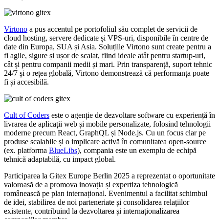
Virtono
a pus accentul pe portofoliul său complet de servicii de
cloud hosting, servere dedicate și VPS-uri, disponibile în centre de
date din Europa, SUA și Asia. Soluțiile Virtono sunt create pentru a
fi agile, sigure și ușor de scalat, fiind ideale atât pentru startup-uri,
cât și pentru companii medii și mari. Prin transparență, suport tehnic
24/7 și o rețea globală, Virtono demonstrează că performanța poate
fi și accesibilă.
Cult of Coders
este o agenție de dezvoltare software cu experiență în
livrarea de aplicații web și mobile personalizate, folosind tehnologii
moderne precum React, GraphQL și Node.js. Cu un focus clar pe
produse scalabile și o implicare activă în comunitatea open-source
(ex. platforma
BlueLibs
), compania este un exemplu de echipă
tehnică adaptabilă, cu impact global.
Participarea la Gitex Europe Berlin 2025 a reprezentat o oportunitate
valoroasă de a promova inovația și expertiza tehnologică
românească pe plan internațional. Evenimentul a facilitat schimbul
de idei, stabilirea de noi parteneriate și consolidarea relațiilor
existente, contribuind la dezvoltarea și internaționalizarea