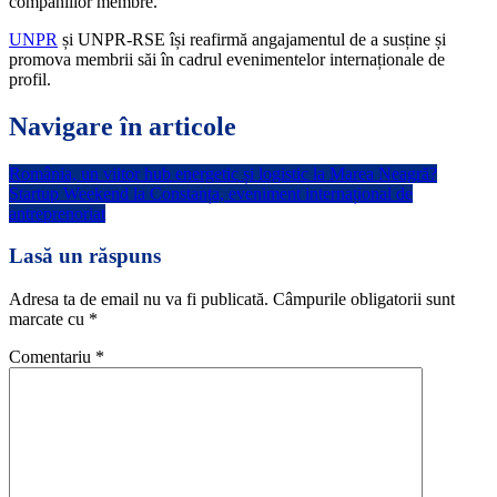
companiilor membre.
UNPR
și UNPR-RSE își reafirmă angajamentul de a susține și
promova membrii săi în cadrul evenimentelor internaționale de
profil.
Navigare în articole
România, un viitor hub energetic și logistic la Marea Neagră?
Startup Weekend la Constanța, eveniment internațional de
antreprenoriat
Lasă un răspuns
Adresa ta de email nu va fi publicată.
Câmpurile obligatorii sunt
marcate cu
*
Comentariu
*