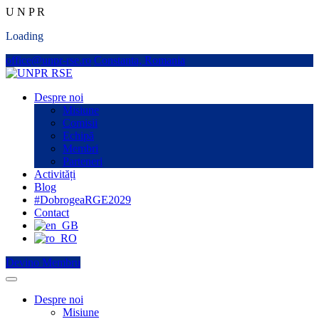
U
N
P
R
Loading
office@unpr-rse.ro
Constanta, Romania
Despre noi
Misiune
Comisii
Echipă
Membri
Parteneri
Activități
Blog
#DobrogeaRGE2029
Contact
Devino Membru
Despre noi
Misiune