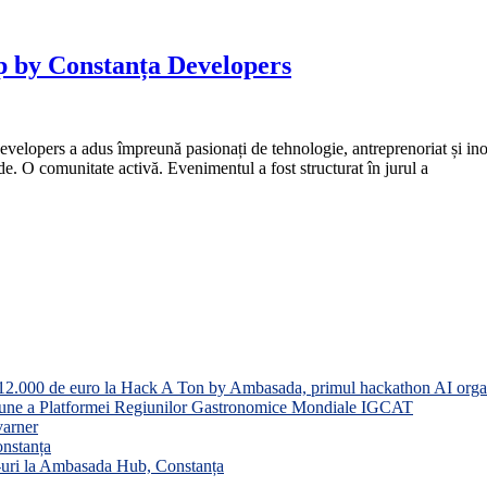
up by Constanța Developers
opers a adus împreună pasionați de tehnologie, antreprenoriat și inovaț
. O comunitate activă. Evenimentul a fost structurat în jurul a
ste 12.000 de euro la Hack A Ton by Ambasada, primul hackathon AI org
niune a Platformei Regiunilor Gastronomice Mondiale IGCAT
varner
onstanța
-uri la Ambasada Hub, Constanța