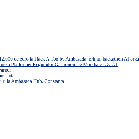
ste 12.000 de euro la Hack A Ton by Ambasada, primul hackathon AI org
niune a Platformei Regiunilor Gastronomice Mondiale IGCAT
varner
onstanța
-uri la Ambasada Hub, Constanța