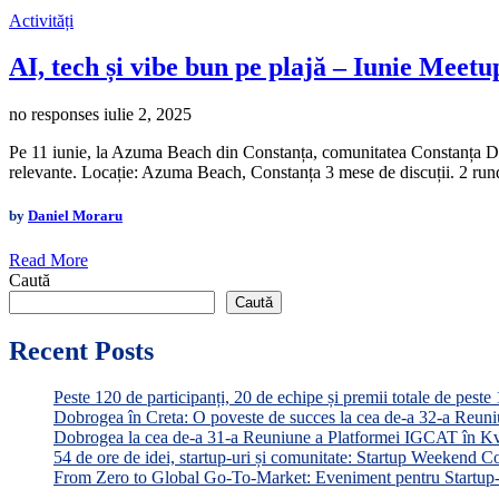
Activități
AI, tech și vibe bun pe plajă – Iunie Meet
no responses
iulie 2, 2025
Pe 11 iunie, la Azuma Beach din Constanța, comunitatea Constanța Devel
relevante. Locație: Azuma Beach, Constanța 3 mese de discuții. 2 runde
by
Daniel Moraru
Read More
Caută
Caută
Recent Posts
Peste 120 de participanți, 20 de echipe și premii totale de pe
Dobrogea în Creta: O poveste de succes la cea de-a 32-a Reu
Dobrogea la cea de-a 31-a Reuniune a Platformei IGCAT în K
54 de ore de idei, startup-uri și comunitate: Startup Weekend C
From Zero to Global Go-To-Market: Eveniment pentru Startup