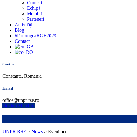
Comisii
Echipă
Membri
Parteneri
Activități
Blog
#DobrogeaRGE2029
Contact
Centru
Constanta, Romania
Email
office@unpr-rse.ro
Devino Membru
Etichetă:
Eveniment
UNPR RSE
>
News
>
Eveniment