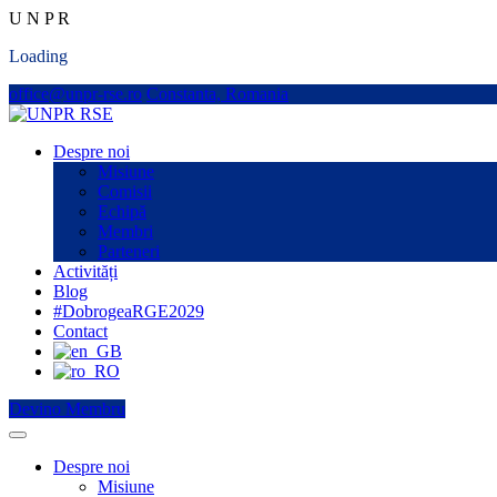
U
N
P
R
Loading
office@unpr-rse.ro
Constanta, Romania
Despre noi
Misiune
Comisii
Echipă
Membri
Parteneri
Activități
Blog
#DobrogeaRGE2029
Contact
Devino Membru
Despre noi
Misiune