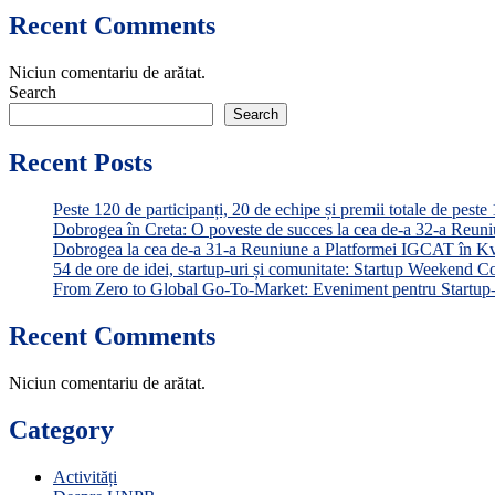
Recent Comments
Niciun comentariu de arătat.
Search
Search
Recent Posts
Peste 120 de participanți, 20 de echipe și premii totale de pe
Dobrogea în Creta: O poveste de succes la cea de-a 32-a Reu
Dobrogea la cea de-a 31-a Reuniune a Platformei IGCAT în K
54 de ore de idei, startup-uri și comunitate: Startup Weekend C
From Zero to Global Go-To-Market: Eveniment pentru Startup
Recent Comments
Niciun comentariu de arătat.
Category
Activități