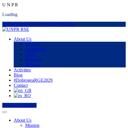
U
N
P
R
Loading
office@unpr-rse.ro
Constanta, Romania
About Us
Mission
Committees
Team
Members
Partners
Activities
Blog
#DobrogeaRGE2029
Contact
Become a Member
About Us
Mission