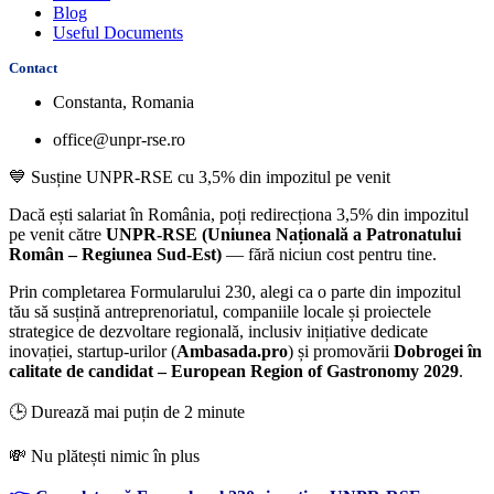
Blog
Useful Documents
Contact
Constanta, Romania
office@unpr-rse.ro
💙 Susține UNPR-RSE cu 3,5% din impozitul pe venit
Dacă ești salariat în România, poți redirecționa
3,5% din impozitul
pe venit
către
UNPR-RSE
(Uniunea Națională a Patronatului
Român – Regiunea Sud-Est)
—
fără niciun cost pentru tine
.
Prin completarea
Formularului 230
, alegi ca o parte din impozitul
tău să susțină
antreprenoriatul, companiile locale și proiectele
strategice de dezvoltare regională
, inclusiv inițiative dedicate
inovației, startup-urilor (
Ambasada.pro
) și promovării
Dobrogei în
calitate de candidat –
European Region of Gastronomy 2029
.
🕒 Durează mai puțin de 2 minute
💸 Nu plătești nimic în plus