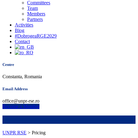
Committees
Team
Members
Partners
Activities
Blog
#DobrogeaRGE2029
Contact
Centre
Constanta, Romania
Email Address
office@unpr-rse.ro
Become a Member
Pricing
UNPR RSE
>
Pricing