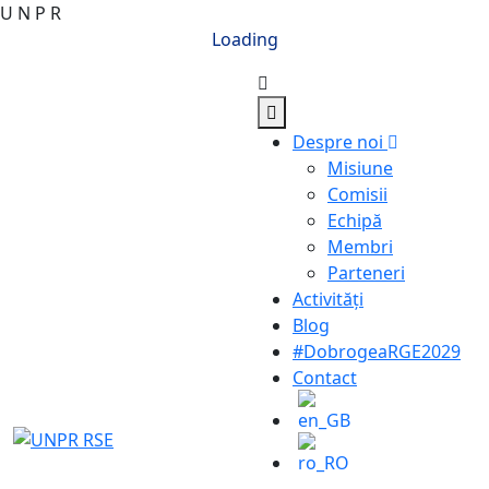
U
N
P
R
Loading
Despre noi
Misiune
Comisii
Echipă
Membri
Parteneri
Activități
Blog
#DobrogeaRGE2029
Contact