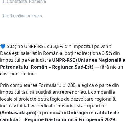
Constanta, Romania
office@unpr-rse.ro
💙 Susține UNPR-RSE cu 3,5% din impozitul pe venit
Dacă ești salariat în România, poți redirecționa
3,5% din
impozitul pe venit
către
UNPR-RSE
(Uniunea Națională a
Patronatului Român – Regiunea Sud-Est)
—
fără niciun
cost pentru tine
.
Prin completarea
Formularului 230
, alegi ca o parte din
impozitul tău să susțină
antreprenoriatul, companiile
locale și proiectele strategice de dezvoltare regională
,
inclusiv inițiative dedicate inovației, startup-urilor
(
Ambasada.pro
) și promovării
Dobrogei în calitate de
candidat –
Regiune Gastronomică Europeană 2029
.