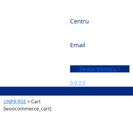
Centru
Constanta, Romania
Email
office@unpr-rse.ro
Devino Membru
Cart
UNPR RSE
>
Cart
[woocommerce_cart]