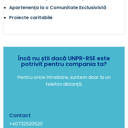
Apartenența la o Comunitate Exclusivistă
Proiecte caritabile
Încă nu știi dacă UNPR-RSE este
potrivit pentru compania ta?
Pentru orice întrebare, suntem doar la un
telefon distanță.
Contact
+40732520520