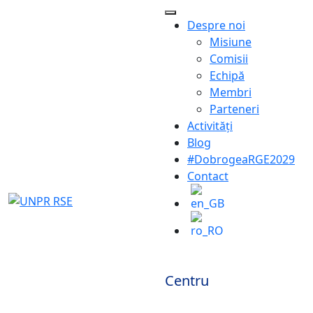
Despre noi
Misiune
Comisii
Echipă
Membri
Parteneri
Activități
Blog
#DobrogeaRGE2029
Contact
Centru
Constanta, Romania