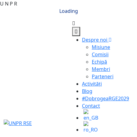
U
N
P
R
Loading
Despre noi
Misiune
Comisii
Echipă
Membri
Parteneri
Activități
Blog
#DobrogeaRGE2029
Contact