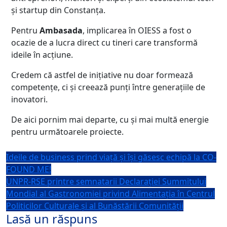
și startup din Constanța.
Pentru
Ambasada
, implicarea în OIESS a fost o
ocazie de a lucra direct cu tineri care transformă
ideile în acțiune.
Credem că astfel de inițiative nu doar formează
competențe, ci și creează punți între generațiile de
inovatori.
De aici pornim mai departe, cu și mai multă energie
pentru următoarele proiecte.
Ideile de business prind viață și își găsesc echipă la CO-
FOUND ME!
UNPR-RSE printre semnatarii Declarației Summitului
Mondial al Gastronomiei privind Alimentația în Centrul
Politicilor Culturale și al Bunăstării Comunității
Lasă un răspuns