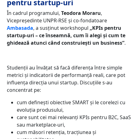
pentru startup-uri
În cadrul programului,
Teodora Moraru
,
Vicepreședinte UNPR-RSE și co-fondatoare
Ambasada
, a susținut workshopul
„KPIs pentru
startup-uri – ce înseamnă, cum îi alegi și cum te
ghidează atunci când construiești un business”
.
Studenții au învățat să facă diferența între simple
metrici și indicatorii de performanță reali, care pot
influența direcția unui startup. Discuțiile s-au
concentrat pe:
cum definești obiective SMART și le corelezi cu
evoluția produsului,
care sunt cei mai relevanți KPIs pentru B2C, SaaS
sau marketplace-uri,
cum măsori retenția, tracțiunea și