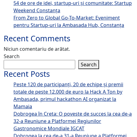
54 de ore de idei, startup-uri și comunitate: Startup
Weekend Constanța
From Zero to Global Go-To-Market: Eveniment
pentru Startup-uri la Ambasada Hub, Constanța
Recent Comments
Niciun comentariu de arătat.
Search
Search
Recent Posts
Peste 120 de participanți, 20 de echipe și premii
totale de peste 12.000 de euro la Hack A Ton by
Ambasada, primul hackathon AI organizat la
Mamaia
Dobrogea în Creta: O poveste de succes la cea de-a
32-a Reuniune a Platformei Regiunilor
Gastronomice Mondiale IGCAT
Dobrogea la cea de-a 31-a Reuniune a Platformei