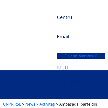
Centru
Constanta, Romania
Email
office@unpr-rse.ro
Devino Membru
Ambasada, parte din Ovidius
Innovation & Entrepreneurship
Summer School: de la teorie la
inovație aplicată
UNPR RSE
>
News
>
Activități
>
Ambasada, parte din