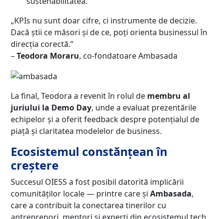
sustenabilitatea.
„KPIs nu sunt doar cifre, ci instrumente de decizie.
Dacă știi ce măsori și de ce, poți orienta businessul în
direcția corectă.”
–
Teodora Moraru
, co-fondatoare Ambasada
La final, Teodora a revenit în rolul de
membru al
juriului la Demo Day
, unde a evaluat prezentările
echipelor și a oferit feedback despre potențialul de
piață și claritatea modelelor de business.
Ecosistemul constănțean în
creștere
Succesul OIESS a fost posibil datorită implicării
comunităților locale — printre care și
Ambasada
,
care a contribuit la conectarea tinerilor cu
antreprenori, mentori și experți din ecosistemul tech