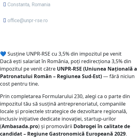
Constanta, Romania
office@unpr-rse.ro
💙 Susține UNPR-RSE cu 3,5% din impozitul pe venit
Dacă ești salariat în România, poți redirecționa
3,5% din
impozitul pe venit
către
UNPR-RSE
(Uniunea Națională a
Patronatului Român – Regiunea Sud-Est)
—
fără niciun
cost pentru tine
.
Prin completarea
Formularului 230
, alegi ca o parte din
impozitul tău să susțină
antreprenoriatul, companiile
locale și proiectele strategice de dezvoltare regională
,
inclusiv inițiative dedicate inovației, startup-urilor
(
Ambasada.pro
) și promovării
Dobrogei în calitate de
candidat –
Regiune Gastronomică Europeană 2029
.